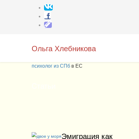
Ольга Хлебникова
психолог из СПб
в ЕС
Cтатьи
Эмиграция как