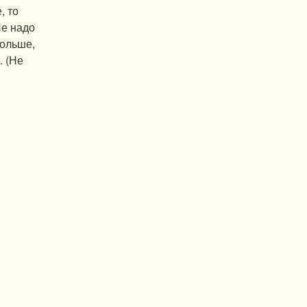
, то
Не надо
больше,
. (Не