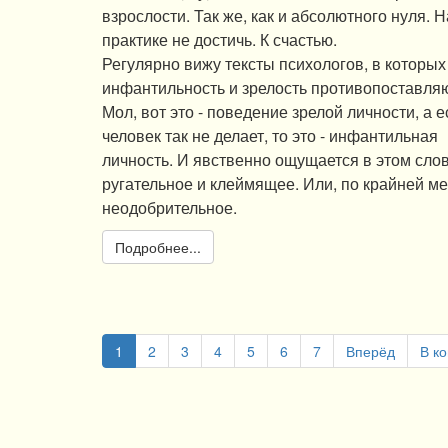
взрослости. Так же, как и абсолютного нуля. Н
практике не достичь. К счастью.
Регулярно вижу тексты психологов, в которых
инфантильность и зрелость противопоставля
Мол, вот это - поведение зрелой личности, а е
человек так не делает, то это - инфантильная
личность. И явственно ощущается в этом слов
ругательное и клеймящее. Или, по крайней ме
неодобрительное.
Подробнее...
1
2
3
4
5
6
7
Вперёд
В к