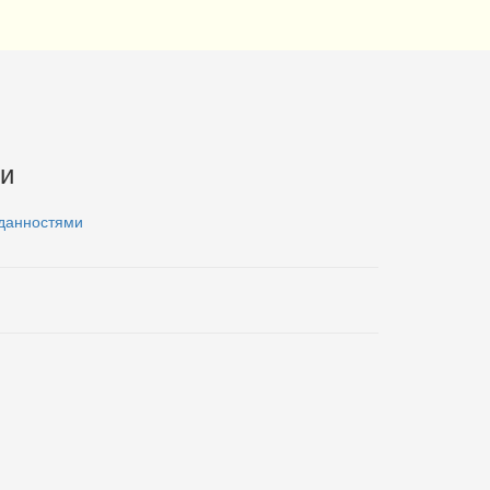
и
 данностями